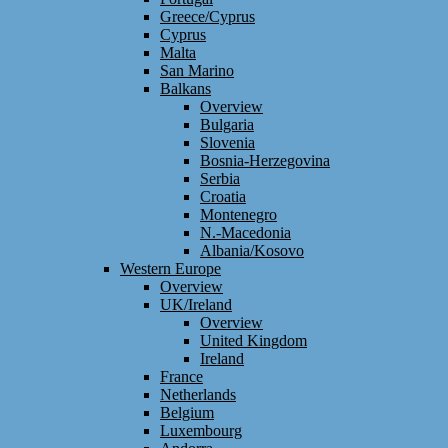
Greece/Cyprus
Cyprus
Malta
San Marino
Balkans
Overview
Bulgaria
Slovenia
Bosnia-Herzegovina
Serbia
Croatia
Montenegro
N.-Macedonia
Albania/Kosovo
Western Europe
Overview
UK/Ireland
Overview
United Kingdom
Ireland
France
Netherlands
Belgium
Luxembourg