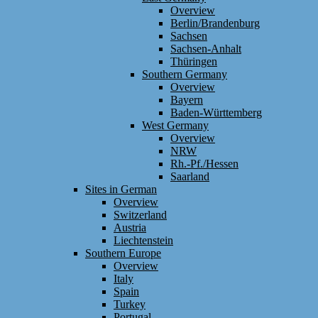
Overview
Berlin/Brandenburg
Sachsen
Sachsen-Anhalt
Thüringen
Southern Germany
Overview
Bayern
Baden-Württemberg
West Germany
Overview
NRW
Rh.-Pf./Hessen
Saarland
Sites in German
Overview
Switzerland
Austria
Liechtenstein
Southern Europe
Overview
Italy
Spain
Turkey
Portugal