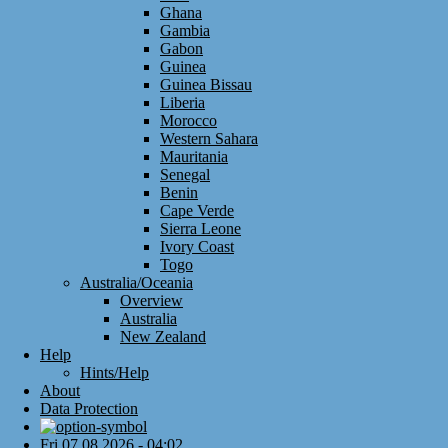
Ghana
Gambia
Gabon
Guinea
Guinea Bissau
Liberia
Morocco
Western Sahara
Mauritania
Senegal
Benin
Cape Verde
Sierra Leone
Ivory Coast
Togo
Australia/Oceania
Overview
Australia
New Zealand
Help
Hints/Help
About
Data Protection
Fri 07.08.2026 - 04:02