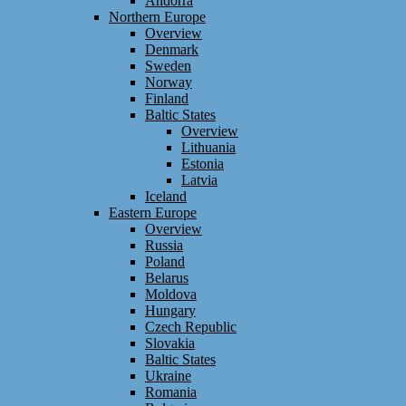
Andorra
Northern Europe
Overview
Denmark
Sweden
Norway
Finland
Baltic States
Overview
Lithuania
Estonia
Latvia
Iceland
Eastern Europe
Overview
Russia
Poland
Belarus
Moldova
Hungary
Czech Republic
Slovakia
Baltic States
Ukraine
Romania