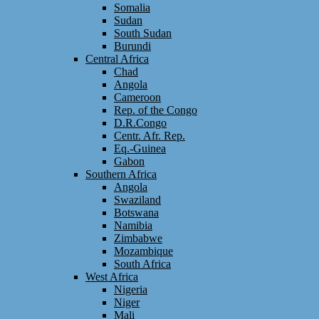
Somalia
Sudan
South Sudan
Burundi
Central Africa
Chad
Angola
Cameroon
Rep. of the Congo
D.R.Congo
Centr. Afr. Rep.
Eq.-Guinea
Gabon
Southern Africa
Angola
Swaziland
Botswana
Namibia
Zimbabwe
Mozambique
South Africa
West Africa
Nigeria
Niger
Mali