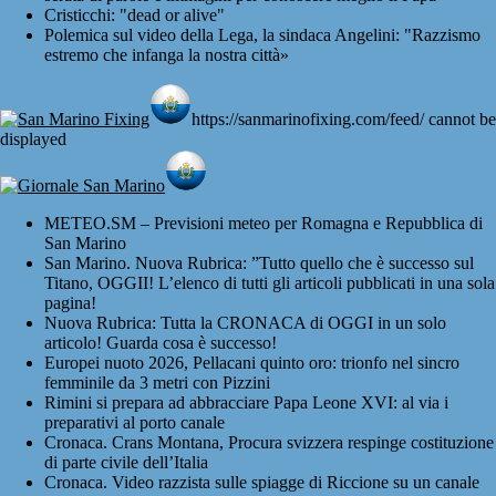
Cristicchi: "dead or alive"
Polemica sul video della Lega, la sindaca Angelini: "Razzismo
estremo che infanga la nostra città»
https://sanmarinofixing.com/feed/ cannot be
displayed
METEO.SM – Previsioni meteo per Romagna e Repubblica di
San Marino
San Marino. Nuova Rubrica: ”Tutto quello che è successo sul
Titano, OGGII! L’elenco di tutti gli articoli pubblicati in una sola
pagina!
Nuova Rubrica: Tutta la CRONACA di OGGI in un solo
articolo! Guarda cosa è successo!
Europei nuoto 2026, Pellacani quinto oro: trionfo nel sincro
femminile da 3 metri con Pizzini
Rimini si prepara ad abbracciare Papa Leone XVI: al via i
preparativi al porto canale
Cronaca. Crans Montana, Procura svizzera respinge costituzione
di parte civile dell’Italia
Cronaca. Video razzista sulle spiagge di Riccione su un canale