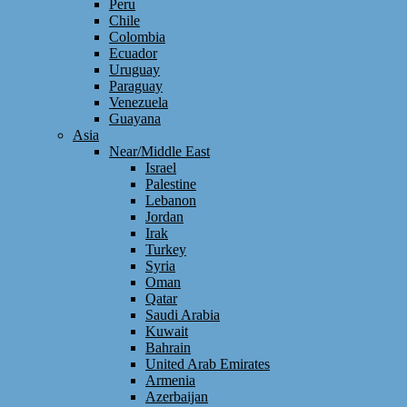
Peru
Chile
Colombia
Ecuador
Uruguay
Paraguay
Venezuela
Guayana
Asia
Near/Middle East
Israel
Palestine
Lebanon
Jordan
Irak
Turkey
Syria
Oman
Qatar
Saudi Arabia
Kuwait
Bahrain
United Arab Emirates
Armenia
Azerbaijan