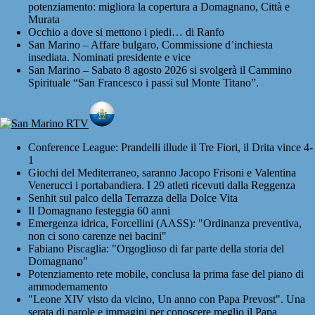
potenziamento: migliora la copertura a Domagnano, Città e
Murata
Occhio a dove si mettono i piedi… di Ranfo
San Marino – Affare bulgaro, Commissione d’inchiesta
insediata. Nominati presidente e vice
San Marino – Sabato 8 agosto 2026 si svolgerà il Cammino
Spirituale “San Francesco i passi sul Monte Titano”.
Conference League: Prandelli illude il Tre Fiori, il Drita vince 4-
1
Giochi del Mediterraneo, saranno Jacopo Frisoni e Valentina
Venerucci i portabandiera. I 29 atleti ricevuti dalla Reggenza
Senhit sul palco della Terrazza della Dolce Vita
Il Domagnano festeggia 60 anni
Emergenza idrica, Forcellini (AASS): "Ordinanza preventiva,
non ci sono carenze nei bacini"
Fabiano Piscaglia: "Orgoglioso di far parte della storia del
Domagnano"
Potenziamento rete mobile, conclusa la prima fase del piano di
ammodernamento
"Leone XIV visto da vicino, Un anno con Papa Prevost". Una
serata di parole e immagini per conoscere meglio il Papa