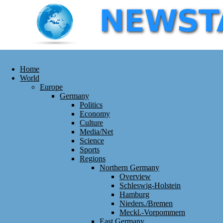
Home
World
Europe
Germany
Politics
Economy
Culture
Media/Net
Science
Sports
Regions
Northern Germany
Overview
Schleswig-Holstein
Hamburg
Nieders./Bremen
Meckl.-Vorpommern
East Germany