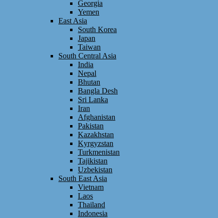
Georgia
Yemen
East Asia
South Korea
Japan
Taiwan
South Central Asia
India
Nepal
Bhutan
Bangla Desh
Sri Lanka
Iran
Afghanistan
Pakistan
Kazakhstan
Kyrgyzstan
Turkmenistan
Tajikistan
Uzbekistan
South East Asia
Vietnam
Laos
Thailand
Indonesia