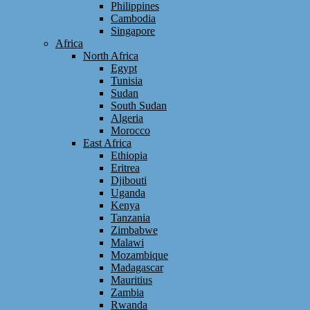
Philippines
Cambodia
Singapore
Africa
North Africa
Egypt
Tunisia
Sudan
South Sudan
Algeria
Morocco
East Africa
Ethiopia
Eritrea
Djibouti
Uganda
Kenya
Tanzania
Zimbabwe
Malawi
Mozambique
Madagascar
Mauritius
Zambia
Rwanda